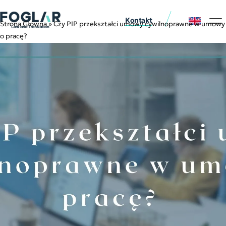
Kontakt
Strona Główna
»
Czy PIP przekształci umowy cywilnoprawne w umowy
Usługi p
Nasi klie
o pracę?