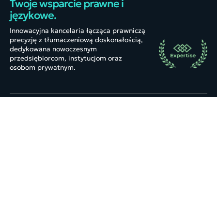
Twoje wsparcie prawne i
językowe.
Innowacyjna kancelaria łącząca prawniczą
precyzję z tłumaczeniową doskonałością,
dedykowana nowoczesnym
przedsiębiorcom, instytucjom oraz
osobom prywatnym.
Kancelaria
Informacje
O nas
FAQ
Blog
Kontakt
Kariera
Aktualności
Referencje
Współpraca
Usługi
Tłumaczenia
Obsługa prawna spółek