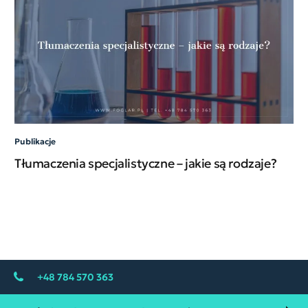
Publikacje
Pub
Tłumaczenia specjalistyczne – jakie są rodzaje?
Ja
pr
+48 784 570 363