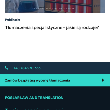
Publikacje
Pub
Tłumaczenia specjalistyczne – jakie są rodzaje?
Ja
pr
+48 784 570 363
Zamów bezpłatną wycenę tłumaczenia
FOGLAR LAW AND TRANSLATION