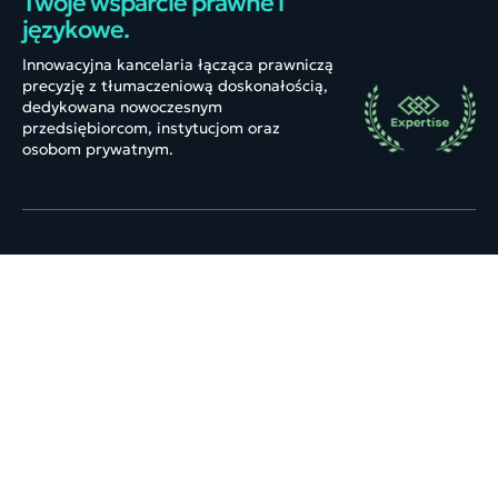
Twoje wsparcie prawne i
językowe.
Innowacyjna kancelaria łącząca prawniczą
precyzję z tłumaczeniową doskonałością,
dedykowana nowoczesnym
przedsiębiorcom, instytucjom oraz
osobom prywatnym.
Kancelaria
Informacje
O nas
FAQ
Blog
Kontakt
Kariera
Aktualności
Referencje
Współpraca
Usługi
Tłumaczenia
Obsługa prawna spółek